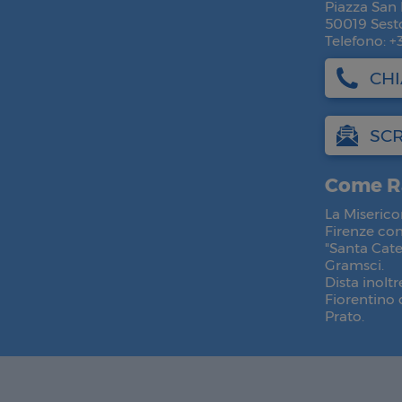
Piazza San 
50019 Sesto
Telefono: +
CH
SCR
Come R
La Miserico
Firenze con
"Santa Cate
Gramsci.
Dista inoltr
Fiorentino 
Prato.