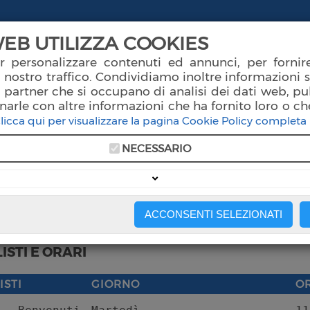
EB UTILIZZA COOKIES
ori
Servizi Socio Sanitari
Prenotazioni
Notizi
r personalizzare contenuti ed annunci, per fornire
 nostro traffico. Condividiamo inoltre informazioni s
ri partner che si occupano di analisi dei dati web, pu
arle con altre informazioni che ha fornito loro o ch
licca qui per visualizzare la pagina Cookie Policy completa
NECESSARIO
rgia Ambulatoriale
ACCONSENTI SELEZIONATI
ISTI E ORARI
ISTI
GIORNO
O