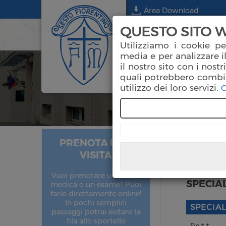
Area Download
QUESTO SITO W
Chi Siamo
Ambulat
Utilizziamo i cookie pe
media e per analizzare il
il nostro sito con i nost
quali potrebbero combin
utilizzo dei loro servizi.
C
PRENOTA UNA
Chiru
VISITA
Vuoi prenotare una visita
SPECIAL
medica o un esame? Puoi
farlo direttamente online!
In pochi semplici
SPECIAL
passaggi potrai evitare la
fila allo sportello