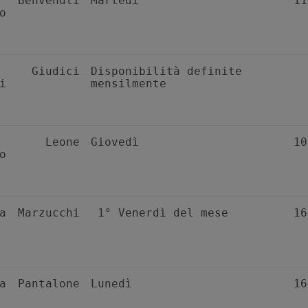
 Benvenuti
Martedì
11
o
. Giudici
Disponibilità definite
ni
mensilmente
. Leone
Giovedì
10
o
sa Marzucchi
1° Venerdì del mese
16
sa Pantalone
Lunedì
16