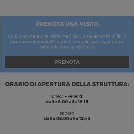
PRENOTA UNA VISITA
Vuoi prenotare una visita medica o un esame? Puoi farlo
direttamente online! In pochi semplici passaggi potrai
evitare la fila allo sportello
PRENOTA
ORARIO DI APERTURA DELLA STRUTTURA:
lunedì – venerdì
dalle 8.00 alle 19.15
sabato
dalle 08.00 alle 12.45