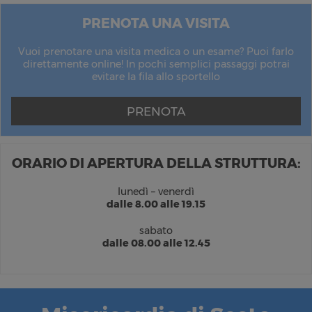
PRENOTA UNA VISITA
Vuoi prenotare una visita medica o un esame? Puoi farlo
direttamente online! In pochi semplici passaggi potrai
evitare la fila allo sportello
PRENOTA
ORARIO DI APERTURA DELLA STRUTTURA:
lunedì – venerdì
dalle 8.00 alle 19.15
sabato
dalle 08.00 alle 12.45