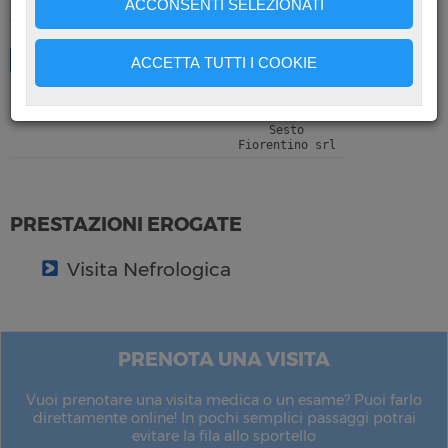
ACCONSENTI SELEZIONATI
SPECIALISTI E ORARI
Prenotazioni
SPECIALISTI
GIORNO
ORARIO
SOCIETÀ
ACCETTA TUTTI I COOKIE
Dott.
Venerdì
08.30 –
Poliambulatorio
Notizie
Mancini
2° e 4°
11.00
della
Giovanni
del mese
Misericordia di
Sesto
Fiorentino srl
Contatti
PRESTAZIONI EROGATE
Visita Nefrologica
PRENOTA UNA VISITA
Vuoi prenotare una visita medica o un esame? Puoi farlo
direttamente online! In pochi semplici passaggi potrai
evitare la fila allo sportello