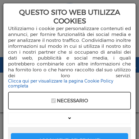
QUESTO SITO WEB UTILIZZA
COOKIES
Utilizziamo i cookie per personalizzare contenuti ed
annunci, per fornire funzionalità dei social media e
per analizzare il nostro traffico. Condividiamo inoltre
informazioni sul modo in cui si utilizza il nostro sito
con i nostri partner che si occupano di analisi dei
dati web, pubblicità e social media, i quali
potrebbero combinarle con altre informazioni che
ha fornito loro o che hanno raccolto dal suo utilizzo
dei loro servizi.
Clicca qui per visualizzare la pagina Cookie Policy
completa
Chi Siamo
NECESSARIO
DONA ORA
Ambulatori
SFIDE SOCIALI: Opportunità
formative, di orientamento e
Servizi Socio Sanitari