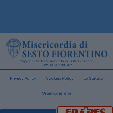
Copyright ©2021 Misericordia di Sesto Fiorentino
P.Iva: 00785780487
Privacy Policy
Cookies Policy
Lo Statuto
Organigramma